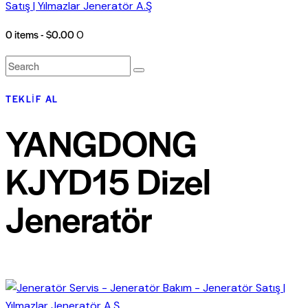
0 items
-
$0.00
0
TEKLIF AL
YANGDONG
KJYD15 Dizel
Jeneratör