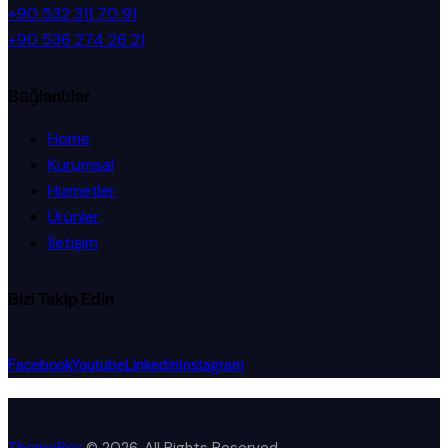
+90 532 311 70 91
+90 536 274 26 21
Bağlantılar
Home
Kurumsal
Hizmetler
Ürünler
İletişim
Bizi Takip Edin
Facebook
Youtube
Linkedin
Instagram
ThemeRex
© 2026. All Rights Reserved.