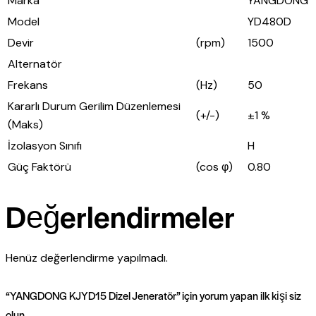
Marka
YANGDONG
Model
YD480D
Devir
(rpm)
1500
Alternatör
Frekans
(Hz)
50
Kararlı Durum Gerilim Düzenlemesi
(+/-)
±1 %
(Maks)
İzolasyon Sınıfı
H
Güç Faktörü
(cos φ)
0.80
Değerlendirmeler
Henüz değerlendirme yapılmadı.
“YANGDONG KJYD15 Dizel Jeneratör” için yorum yapan ilk kişi siz
olun