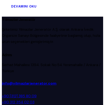
DEVAMINI OKU
Yılmazlar Jeneratör
Şirketimiz Yılmazlar Jeneratör A.Ş. olarak Ankara İvedik
Organize Sanayi Bölgesinde faaliyetine başlamış olup, hızla
ürün seçenekleri genişletmiştir.
Adres
Serhat Mahallesi 1394. Sokak No:54 Yenimahalle / Ankara /
Türkiye
info@yilmazlarjenerator.com
+90 [312] 385 80 09
+90 312 354 02 03