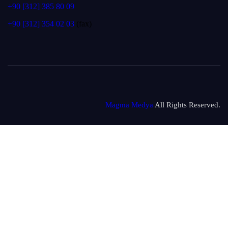
+90 [312] 385 80 09
+90 [312] 354 02 03
(fax)
Magma Medya
All Rights Reserved.