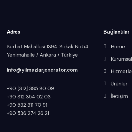
Adres
Bağlantılar
Serhat Mahallesi 1394. Sokak No:54
Home
Yenimahalle / Ankara / Türkiye
Kurumsa
info@yilmazlarjenerator.com
Hizmetle
Ürünler
+90 [312] 385 80 09
İletişim
+90 312 354 02 03
+90 532 311 70 91
+90 536 274 26 21