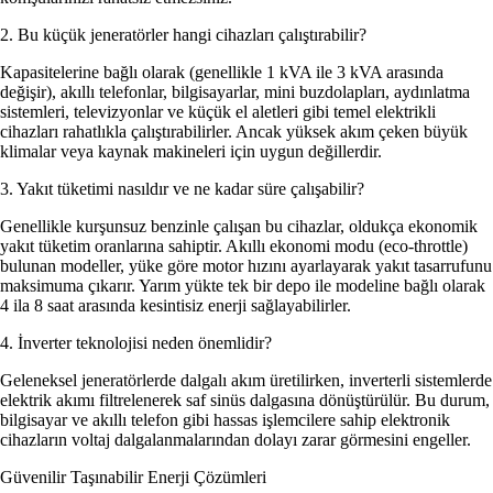
2. Bu küçük jeneratörler hangi cihazları çalıştırabilir?
Kapasitelerine bağlı olarak (genellikle 1 kVA ile 3 kVA arasında
değişir), akıllı telefonlar, bilgisayarlar, mini buzdolapları, aydınlatma
sistemleri, televizyonlar ve küçük el aletleri gibi temel elektrikli
cihazları rahatlıkla çalıştırabilirler. Ancak yüksek akım çeken büyük
klimalar veya kaynak makineleri için uygun değillerdir.
3. Yakıt tüketimi nasıldır ve ne kadar süre çalışabilir?
Genellikle kurşunsuz benzinle çalışan bu cihazlar, oldukça ekonomik
yakıt tüketim oranlarına sahiptir. Akıllı ekonomi modu (eco-throttle)
bulunan modeller, yüke göre motor hızını ayarlayarak yakıt tasarrufunu
maksimuma çıkarır. Yarım yükte tek bir depo ile modeline bağlı olarak
4 ila 8 saat arasında kesintisiz enerji sağlayabilirler.
4. İnverter teknolojisi neden önemlidir?
Geleneksel jeneratörlerde dalgalı akım üretilirken, inverterli sistemlerde
elektrik akımı filtrelenerek saf sinüs dalgasına dönüştürülür. Bu durum,
bilgisayar ve akıllı telefon gibi hassas işlemcilere sahip elektronik
cihazların voltaj dalgalanmalarından dolayı zarar görmesini engeller.
Güvenilir Taşınabilir Enerji Çözümleri