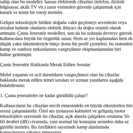
sahip olan bu modeller, hassas elektronik cihazları (telefon, dizüstü
bilgisayar, akıllı TV vb.) zarar vermeden güvenle çalıştırmak için
kararlı ve temiz bir enerji üretirler.
Gelişen teknolojiyle birlikte doğada vakit geçirmeyi sevenlerin veya
seyahat halinde olanların elektrik ihtiyacı da doğru orantılı olarak
artmıştır. Çanta Jeneratör modelleri, tam da bu noktada devreye girerek
kullanıcılara büyük bir özgürlük sunar. Hem az yer kaplamaları hem de
düşük yakıt tüketimleriyle bütçe dostu bir profil çizmeleri, bu sistemleri
kamp ve outdoor tutkunlarının vazgeçilmez ekipmanlarından biri
haline getirmiştir.
Çanta Jeneratör Hakkında Merak Edilen Sorular
Mobil yaşamın ve acil durumların vazgeçilmezi olan bu cihazlar
hakkında merak edilen temel soruları ve uzman yanıtlarını aşağıda
bulabilirsiniz:
1. Çanta jeneratörler ne kadar gürültülü çalışır?
Kullanıcıların bu cihazları tercih etmesindeki en büyük etkenlerden biri
sessiz çalışmalarıdır. Özel ses izolasyon kabinleri ve gelişmiş motor
teknolojileri sayesinde bu cihazlar, açık alanda çalışırken ortalama 50-
60 desibel (dB) civarında, yani normal bir konuşma sesinden daha az
gürültü üretirler. Bu özellikleri sayesinde kamp alanlarında
komşularınızı rahatsız etmezsiniz.