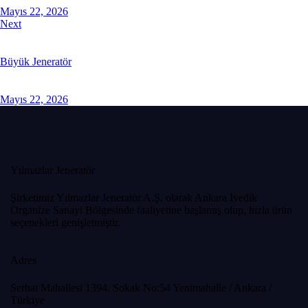
Mayıs 22, 2026
Next
Büyük Jeneratör
Mayıs 22, 2026
Yılmazlar Jeneratör
Şirketimiz Yılmazlar Jeneratör A.Ş. olarak Ankara İvedik
Organize Sanayi Bölgesinde faaliyetine başlamış olup, hızla ürün
seçenekleri genişletmiştir.
Adres
Serhat Mahallesi 1394. Sokak No:54 Yenimahalle / Ankara /
Türkiye