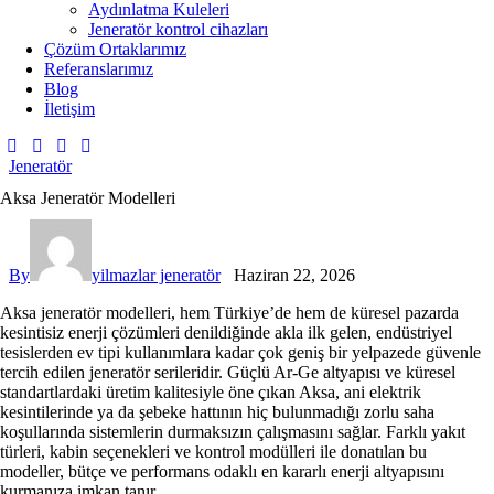
Aydınlatma Kuleleri
Jeneratör kontrol cihazları
Çözüm Ortaklarımız
Referanslarımız
Blog
İletişim
Jeneratör
Aksa Jeneratör Modelleri
By
yilmazlar jeneratör
Haziran 22, 2026
Aksa jeneratör modelleri
, hem Türkiye’de hem de küresel pazarda
kesintisiz enerji çözümleri denildiğinde akla ilk gelen, endüstriyel
tesislerden ev tipi kullanımlara kadar çok geniş bir yelpazede güvenle
tercih edilen jeneratör serileridir. Güçlü Ar-Ge altyapısı ve küresel
standartlardaki üretim kalitesiyle öne çıkan Aksa, ani elektrik
kesintilerinde ya da şebeke hattının hiç bulunmadığı zorlu saha
koşullarında sistemlerin durmaksızın çalışmasını sağlar. Farklı yakıt
türleri, kabin seçenekleri ve kontrol modülleri ile donatılan bu
modeller, bütçe ve performans odaklı en kararlı enerji altyapısını
kurmanıza imkan tanır.