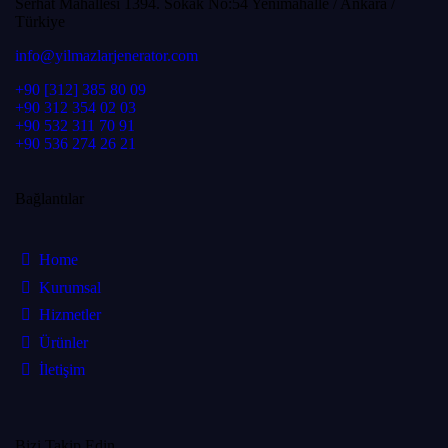
Serhat Mahallesi 1394. Sokak No:54 Yenimahalle / Ankara /
Türkiye
info@yilmazlarjenerator.com
+90 [312] 385 80 09
+90 312 354 02 03
+90 532 311 70 91
+90 536 274 26 21
Bağlantılar
Home
Kurumsal
Hizmetler
Ürünler
İletişim
Bizi Takip Edin