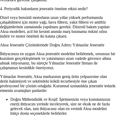
4. Periyodik bakımların jeneratör ömrüne etkisi nedir?
Dizel veya benzinli motorların uzun yıllar yüksek performansla
çalışabilmesi için motor yağı, hava filtresi, yakıt filtresi ve antifriz
değişimlerinin zamanında yapılması gerekir. Düzenli bakım yapılan
Aksa modelleri, acil bir kesinti anında marş basmama riskini sıfıra
indirir ve motor ömrünü iki katına çıkarır.
Aksa Jeneratör Çözümlerinde Doğru Adres: Yılmazlar Jeneratör
İhtiyacınıza en uygun Aksa jeneratör modelini belirlemek, sorunsuz bir
kurulum gerçekleştirmek ve yatırımınızı uzun vadede güvence altına
almak istiyorsanız, bu süreçte
Yılmazlar Jeneratör
firması ile
çalışmanızı kesinlikle öneriyoruz.
Yılmazlar Jeneratör
, Aksa markasının geniş ürün yelpazesine olan
derin hakimiyeti ve sektördeki köklü tecurbesiyle öne çıkan
profesyonel bir çözüm ortağıdır. Kurumsal uzmanlıkla jeneratör tedarik
etmenin avantajları şunlardır:
Doğru Mühendislik ve Keşif:
İşletmenizin veya konutunuzun
enerji ihtiyacını yerinde inceleyerek, size ne eksik ne de fazla
gelecek olan, tam ihtiyacınız olan en verimli Aksa modelini
bütçe dostu seçeneklerle belirlerler.