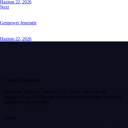
Haziran 22, 2026
Next
Genpower Jeneratör
Haziran 22, 2026
Yılmazlar Jeneratör
Şirketimiz Yılmazlar Jeneratör A.Ş. olarak Ankara İvedik
Organize Sanayi Bölgesinde faaliyetine başlamış olup, hızla ürün
seçenekleri genişletmiştir.
Adres