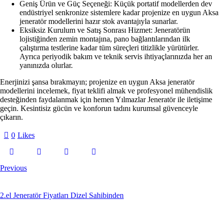
Geniş Ürün ve Güç Seçeneği:
Küçük portatif modellerden dev
endüstriyel senkronize sistemlere kadar projenize en uygun Aksa
jeneratör modellerini hazır stok avantajıyla sunarlar.
Eksiksiz Kurulum ve Satış Sonrası Hizmet:
Jeneratörün
lojistiğinden zemin montajına, pano bağlantılarından ilk
çalıştırma testlerine kadar tüm süreçleri titizlikle yürütürler.
Ayrıca periyodik bakım ve teknik servis ihtiyaçlarınızda her an
yanınızda olurlar.
Enerjinizi şansa bırakmayın; projenize en uygun Aksa jeneratör
modellerini incelemek, fiyat teklifi almak ve profesyonel mühendislik
desteğinden faydalanmak için hemen
Yılmazlar Jeneratör
ile iletişime
geçin. Kesintisiz gücün ve konforun tadını kurumsal güvenceyle
çıkarın.
0
Likes
Previous
2.el Jeneratör Fiyatları Dizel Sahibinden