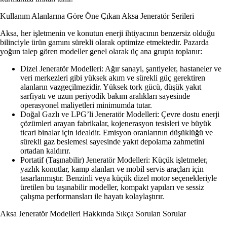
Kullanım Alanlarına Göre Öne Çıkan Aksa Jeneratör Serileri
Aksa, her işletmenin ve konutun enerji ihtiyacının benzersiz olduğu
bilinciyle ürün gamını sürekli olarak optimize etmektedir. Pazarda
yoğun talep gören modeller genel olarak üç ana grupta toplanır:
Dizel Jeneratör Modelleri:
Ağır sanayi, şantiyeler, hastaneler ve
veri merkezleri gibi yüksek akım ve sürekli güç gerektiren
alanların vazgeçilmezidir. Yüksek tork gücü, düşük yakıt
sarfiyatı ve uzun periyodik bakım aralıkları sayesinde
operasyonel maliyetleri minimumda tutar.
Doğal Gazlı ve LPG’li Jeneratör Modelleri:
Çevre dostu enerji
çözümleri arayan fabrikalar, kojenerasyon tesisleri ve büyük
ticari binalar için idealdir. Emisyon oranlarının düşüklüğü ve
sürekli gaz beslemesi sayesinde yakıt depolama zahmetini
ortadan kaldırır.
Portatif (Taşınabilir) Jeneratör Modelleri:
Küçük işletmeler,
yazlık konutlar, kamp alanları ve mobil servis araçları için
tasarlanmıştır. Benzinli veya küçük dizel motor seçenekleriyle
üretilen bu taşınabilir modeller, kompakt yapıları ve sessiz
çalışma performansları ile hayatı kolaylaştırır.
Aksa Jeneratör Modelleri Hakkında Sıkça Sorulan Sorular