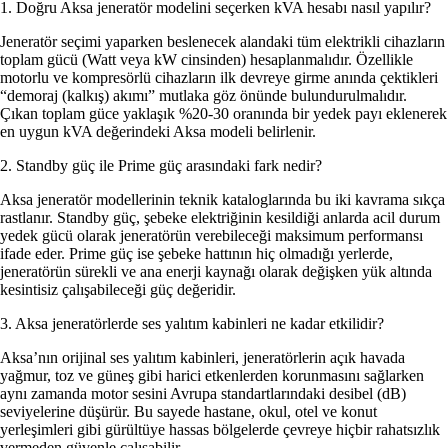
1. Doğru Aksa jeneratör modelini seçerken kVA hesabı nasıl yapılır?
Jeneratör seçimi yaparken beslenecek alandaki tüm elektrikli cihazların
toplam gücü (Watt veya kW cinsinden) hesaplanmalıdır. Özellikle
motorlu ve kompresörlü cihazların ilk devreye girme anında çektikleri
“demoraj (kalkış) akımı” mutlaka göz önünde bulundurulmalıdır.
Çıkan toplam güce yaklaşık %20-30 oranında bir yedek payı eklenerek
en uygun kVA değerindeki Aksa modeli belirlenir.
2. Standby güç ile Prime güç arasındaki fark nedir?
Aksa jeneratör modellerinin teknik kataloglarında bu iki kavrama sıkça
rastlanır.
Standby güç
, şebeke elektriğinin kesildiği anlarda acil durum
yedek gücü olarak jeneratörün verebileceği maksimum performansı
ifade eder.
Prime güç
ise şebeke hattının hiç olmadığı yerlerde,
jeneratörün sürekli ve ana enerji kaynağı olarak değişken yük altında
kesintisiz çalışabileceği güç değeridir.
3. Aksa jeneratörlerde ses yalıtım kabinleri ne kadar etkilidir?
Aksa’nın orijinal ses yalıtım kabinleri, jeneratörlerin açık havada
yağmur, toz ve güneş gibi harici etkenlerden korunmasını sağlarken
aynı zamanda motor sesini Avrupa standartlarındaki desibel (dB)
seviyelerine düşürür. Bu sayede hastane, okul, otel ve konut
yerleşimleri gibi gürültüye hassas bölgelerde çevreye hiçbir rahatsızlık
vermeden güvenle çalışabilir.